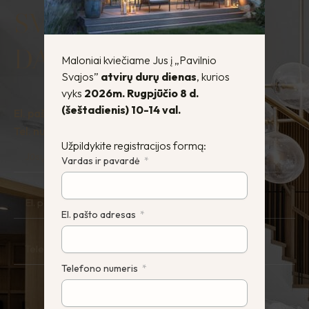
SVAJONIŲ NAMUS
DABAR!
Maloniai kviečiame Jus į „Pavilnio
Svajos”
atvirų durų dienas
, kurios
vyks
2026m. Rugpjūčio 8 d.
(šeštadienis) 10-14 val.
El. paštas:
info@hauz.lt
Tel. numeris:
+370 642 22242
Užpildykite registracijos formą:
Jūsų
Vardas
Vardas ir pavardė
El.
Paštas
El. pašto adresas
Telefonas
Telefono numeris
Žinutė