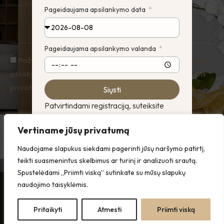
Pageidaujama apsilankymo data
Pageidaujama apsilankymo valanda
Pažymėję sutinkante, jog Hauz tvarkytų jūsų duomenis
atsakymų į užklausas parengimo tikslais, vadovaujantis
privatumo politika.
Siųsti
Patvirtindami registraciją, suteiksite
mums galimybę iš anksto pasiruošti
Siųsti
Vertiname jūsų privatumą
Jūsų vizitui. Jūsų patogumui atsiųsime
priminimą el. paštu prieš atvirų durų
Naudojame slapukus siekdami pagerinti jūsų naršymo patirtį,
dieną.
teikti suasmenintus skelbimus ar turinį ir analizuoti srautą.
Dėl papildomos informacijos galite
Spustelėdami „Priimti viską“ sutinkate su mūsų slapukų
susisiekti su mumis el. paštu
naudojimo taisyklėmis.
Visos teisės
Privatumo
info@pavilniosvajos.lt arba telefonu
saugomos ©
+370 620 11422
.
Politika
Pritaikyti
Atmesti
Priimti viską
Laukiame Jūsų atvykstant!
Hauz